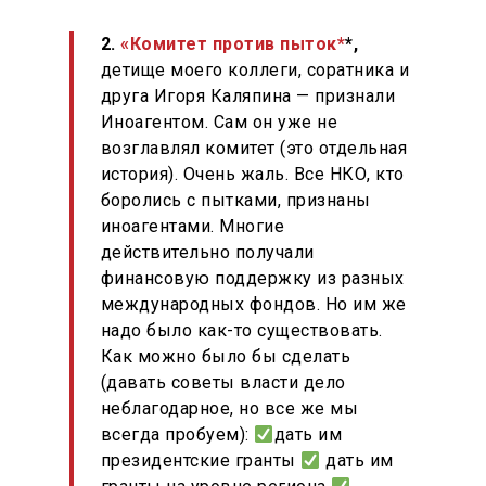
2.
«Комитет против пыток*
*,
детище моего коллеги, соратника и
друга Игоря Каляпина — признали
Иноагентом. Сам он уже не
возглавлял комитет (это отдельная
история). Очень жаль. Все НКО, кто
боролись с пытками, признаны
иноагентами. Многие
действительно получали
финансовую поддержку из разных
международных фондов. Но им же
надо было как-то существовать.
Как можно было бы сделать
О НАС
(давать советы власти дело
ТЕМЫ
неблагодарное, но все же мы
всегда пробуем):
дать им
РАССЛЕДОВАНИЯ
президентские гранты
дать им
БАЗА ЗНАНИЙ